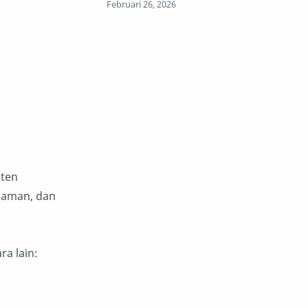
nten
alaman, dan
a lain: