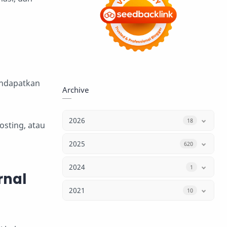
Mendapatkan
Archive
2026
18
osting, atau
2025
620
2024
1
rnal
2021
10