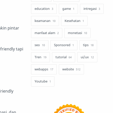
education
game
intregasi
3
1
3
keamanan
Kesehatan
10
1
kin pintar
manfaat alam
monetasi
2
10
seo
Sponsored
tips
10
1
18
friendly tapi
Tren
tutorial
ui/ux
19
64
12
webapps
website
17
512
Youtube
1
friendly
asi, dan