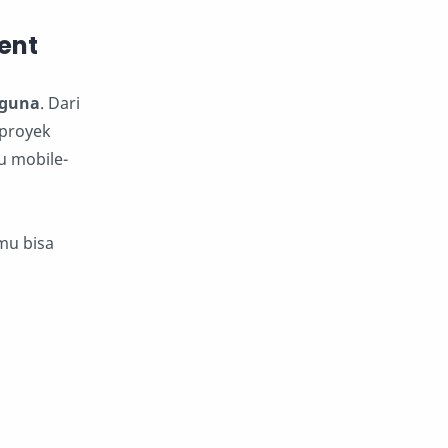
ent
gguna
. Dari
 proyek
au mobile-
mu bisa