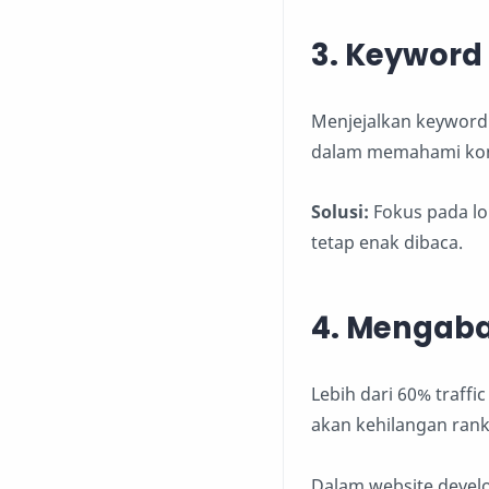
3. Keyword 
Menjejalkan keyword 
dalam memahami kont
Solusi:
Fokus pada lon
tetap enak dibaca.
4. Mengaba
Lebih dari 60% traffi
akan kehilangan ran
Dalam website develo