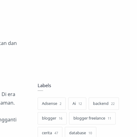
tan dan
Labels
 Di era
laman.
Adsense
Ai
backend
2
12
22
blogger
blogger freelance
16
11
ngganti
cerita
database
47
10