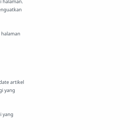
i halaman.
menguatkan
, halaman
te artikel
gi yang
i yang