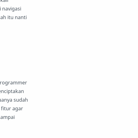
kali
i navigasi
ah itu nanti
 programmer
enciptakan
muanya sudah
fitur agar
 sampai