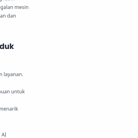
agalan mesin
aan dan
oduk
 layanan.
puan untuk
menarik
 AI