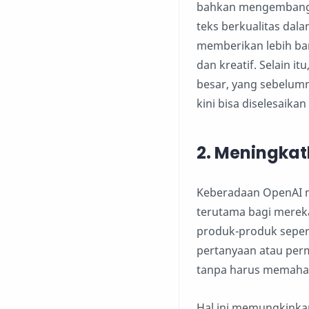
bahkan mengembang
teks berkualitas dal
memberikan lebih ban
dan kreatif. Selain i
besar, yang sebelum
kini bisa diselesaika
2.
Meningkatk
Keberadaan OpenAI m
terutama bagi mereka
produk-produk seper
pertanyaan atau per
tanpa harus memaha
Hal ini memungkinkan 