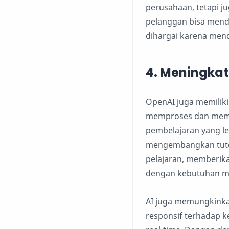
perusahaan, tetapi 
pelanggan bisa mend
dihargai karena mend
4.
Meningkat
OpenAI juga memilik
memproses dan memah
pembelajaran yang leb
mengembangkan tutor
pelajaran, memberik
dengan kebutuhan ma
AI juga memungkinka
responsif terhadap k