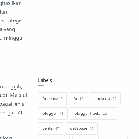
hasilkan
dan
 strategis
ta yang
gu-minggu,
Labels
 canggih,
uat. Melalui
Adsense
Ai
backend
2
12
22
agai jenis
dengan AI
blogger
blogger freelance
16
11
cerita
database
47
10
 kecil,