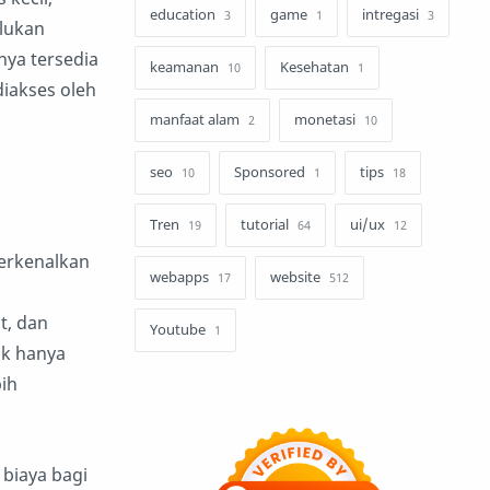
education
game
intregasi
3
1
3
lukan
nya tersedia
keamanan
Kesehatan
10
1
diakses oleh
manfaat alam
monetasi
2
10
seo
Sponsored
tips
10
1
18
Tren
tutorial
ui/ux
19
64
12
erkenalkan
webapps
website
17
512
t, dan
Youtube
1
ak hanya
ih
biaya bagi