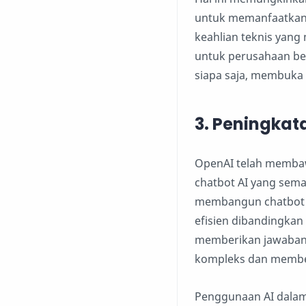
untuk memanfaatkan
keahlian teknis yang
untuk perusahaan bes
siapa saja, membuka 
3.
Peningkat
OpenAI telah membaw
chatbot AI yang sema
membangun chatbot y
efisien dibandingkan
memberikan jawaban l
kompleks dan member
Penggunaan AI dalam