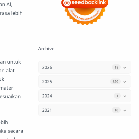
n AI,
asa lebih
Archive
uan untuk
2026
18
n alat
uk
2025
620
materi
2024
sesuaikan
1
2021
10
ebih
eka secara