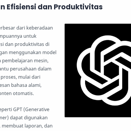
 Efisiensi dan Produktivitas
erbesar dari keberadaan
mpuannya untuk
i dan produktivitas di
engan menggunakan model
a pembelajaran mesin,
ntu perusahaan dalam
proses, mulai dari
sesan bahasa alami,
nten otomatis.
eperti GPT (Generative
mer) dapat digunakan
l, membuat laporan, dan