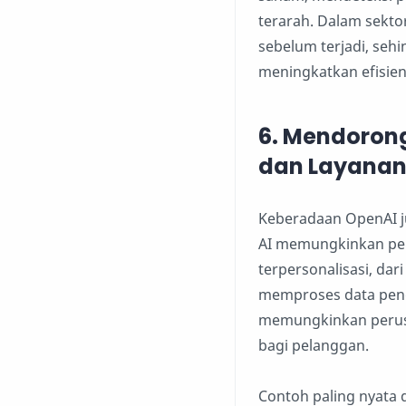
terarah. Dalam sekt
sebelum terjadi, se
meningkatkan efisien
6.
Mendorong
dan Layana
Keberadaan OpenAI j
AI memungkinkan pen
terpersonalisasi, da
memproses data peng
memungkinkan perus
bagi pelanggan.
Contoh paling nyata d