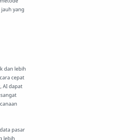
 metode
 jauh yang
 dan lebih
cara cepat
 AI dapat
 sangat
encanaan
data pasar
g lebih