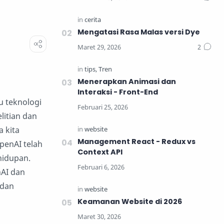
Mengatasi Rasa Malas versi Dye
Menerapkan Animasi dan
Interaksi - Front-End
u teknologi
litian dan
 kita
Management React - Redux vs
OpenAI telah
Context API
hidupan.
AI dan
 dan
Keamanan Website di 2026